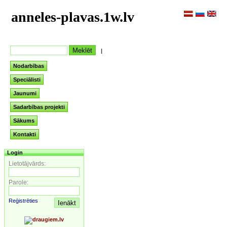
anneles-plavas.1w.lv
|
Nodarbības
Speciālisti
Jaunumi
Sadarbības projekti
Sākums
Kontakti
Login
Lietotājvārds:
Parole:
Reģistrēties