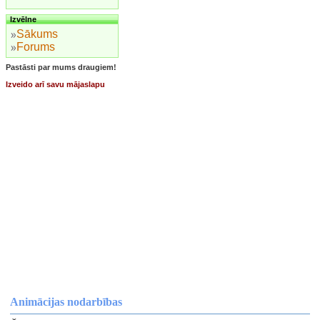
Izvēlne
Sākums
Forums
Pastāsti par mums draugiem!
Izveido arī savu mājaslapu
Animācijas nodarbības