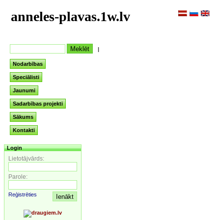
anneles-plavas.1w.lv
|
Nodarbības
Speciālisti
Jaunumi
Sadarbības projekti
Sākums
Kontakti
Login
Lietotājvārds:
Parole:
Reģistrēties