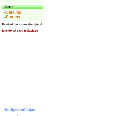
Izvēlne
Sākums
Forums
Pastāsti par mums draugiem!
Izveido arī savu mājaslapu
Studijas vadītājas.